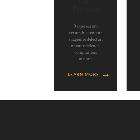
Our
Purpose
Itaque earum
rerum hic tenetur
a sapiente delectus,
ut aut reiciendis
voluptatibus
maiore.
LEARN MORE