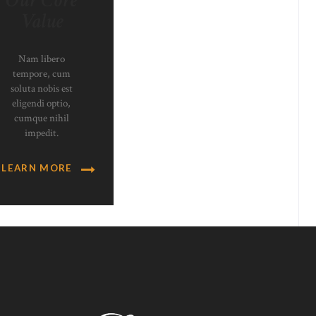
Our Core
Value
Nam libero
tempore, cum
soluta nobis est
eligendi optio,
cumque nihil
impedit.
LEARN MORE