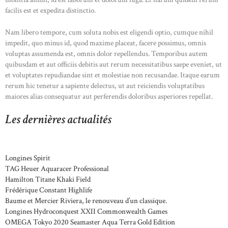
facilis est et expedita distinctio.
Nam libero tempore, cum soluta nobis est eligendi optio, cumque nihil
impedit, quo minus id, quod maxime placeat, facere possimus, omnis
voluptas assumenda est, omnis dolor repellendus. Temporibus autem
quibusdam et aut officiis debitis aut rerum necessitatibus saepe eveniet, ut
et voluptates repudiandae sint et molestiae non recusandae. Itaque earum
rerum hic tenetur a sapiente delectus, ut aut reiciendis voluptatibus
maiores alias consequatur aut perferendis doloribus asperiores repellat.
Les dernières actualités
Longines Spirit
TAG Heuer Aquaracer Professional
Hamilton Titane Khaki Field
Frédérique Constant Highlife
Baume et Mercier Riviera, le renouveau d’un classique.
Longines Hydroconquest XXII Commonwealth Games
OMEGA Tokyo 2020 Seamaster Aqua Terra Gold Edition