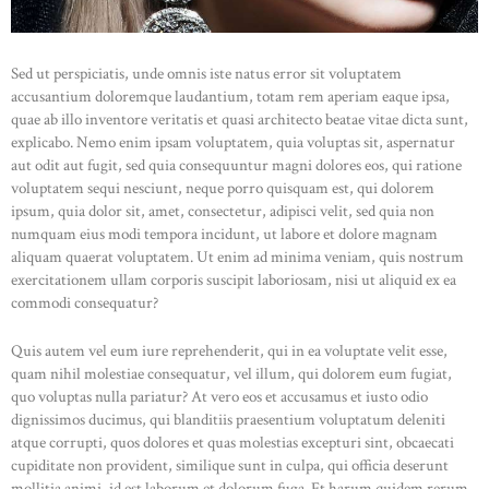
Sed ut perspiciatis, unde omnis iste natus error sit voluptatem
accusantium doloremque laudantium, totam rem aperiam eaque ipsa,
quae ab illo inventore veritatis et quasi architecto beatae vitae dicta sunt,
explicabo. Nemo enim ipsam voluptatem, quia voluptas sit, aspernatur
aut odit aut fugit, sed quia consequuntur magni dolores eos, qui ratione
voluptatem sequi nesciunt, neque porro quisquam est, qui dolorem
ipsum, quia dolor sit, amet, consectetur, adipisci velit, sed quia non
numquam eius modi tempora incidunt, ut labore et dolore magnam
aliquam quaerat voluptatem. Ut enim ad minima veniam, quis nostrum
exercitationem ullam corporis suscipit laboriosam, nisi ut aliquid ex ea
commodi consequatur?
Quis autem vel eum iure reprehenderit, qui in ea voluptate velit esse,
quam nihil molestiae consequatur, vel illum, qui dolorem eum fugiat,
quo voluptas nulla pariatur? At vero eos et accusamus et iusto odio
dignissimos ducimus, qui blanditiis praesentium voluptatum deleniti
atque corrupti, quos dolores et quas molestias excepturi sint, obcaecati
cupiditate non provident, similique sunt in culpa, qui officia deserunt
mollitia animi, id est laborum et dolorum fuga. Et harum quidem rerum