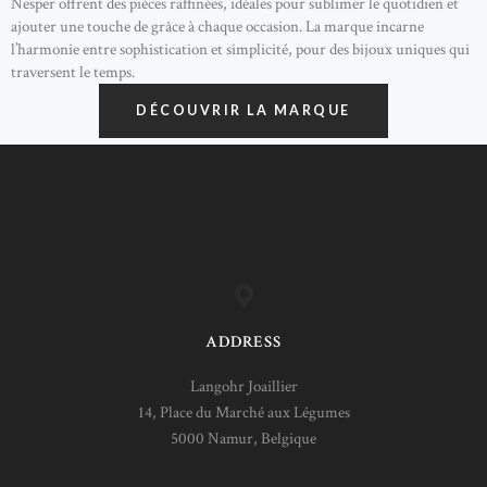
Nesper offrent des pièces raffinées, idéales pour sublimer le quotidien et
ajouter une touche de grâce à chaque occasion. La marque incarne
l’harmonie entre sophistication et simplicité, pour des bijoux uniques qui
traversent le temps.
DÉCOUVRIR LA MARQUE
ADDRESS
Langohr Joaillier
14, Place du Marché aux Légumes
5000 Namur, Belgique