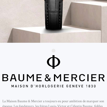
La Maison Baume & Mercier a toujours eu pour ambition de marquer son
époque. Les fondateurs, les frères Louis-Victor et Célestin Baume, fidèles