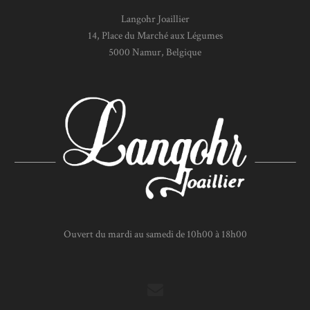
Langohr Joaillier
14, Place du Marché aux Légumes
5000 Namur, Belgique
Ouvert du mardi au samedi de 10h00 à 18h00