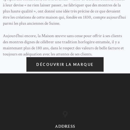
à leur devise « ne rien laisser passer, ne fabriquer que des montres de la
plus haute qualité », ont donné une idée très précise de ce que devaient
être les créations de cette maison qui, fondée en 1830, compte aujourd’hui
parmi les plus anciennes de Suisse.
Aujourd’hui encore, la Maison œuvre sans cesse pour offrir à ses clients
des montres dignes de célébrer une tradition horlogère entamée, il y a
maintenant plus de 180 ans, dans le respect des valeurs de belle facture et
toujours en adéquation avec les attentes de ses clients.
DÉCOUVRIR LA MARQUE
ADDRESS