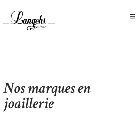
Nos marques en
joaillerie