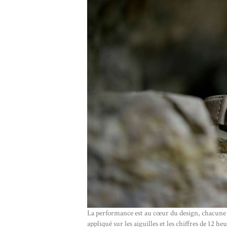
La performance est au cœur du design, chacune 
appliqué sur les aiguilles et les chiffres de 12 he