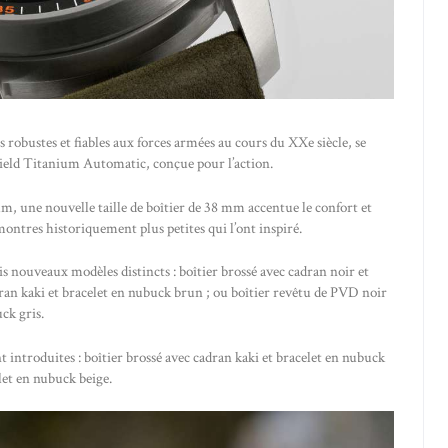
 robustes et fiables aux forces armées au cours du XXe siècle, se
Field Titanium Automatic, conçue pour l’action.
 une nouvelle taille de boîtier de 38 mm accentue le confort et
 montres historiquement plus petites qui l’ont inspiré.
is nouveaux modèles distincts : boîtier brossé avec cadran noir et
dran kaki et bracelet en nubuck brun ; ou boîtier revêtu de PVD noir
uck gris.
introduites : boîtier brossé avec cadran kaki et bracelet en nubuck
let en nubuck beige.