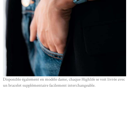
Disponible également en modèle dame, chaque Highlife se voit livrée avec
un bracelet supplémentaire facilement interchangeable.