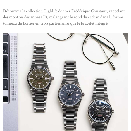
HORLOGERIE
Découvrez la collection Highlife de chez Frédérique Constant, rappelant
des montres des années 70, mélangeant le rond du cadran dans la forme
JOAILLERIE
tonneau du boitier en trois parties ainsi que le bracelet intégré.
MAGAZINE
PROMOTIONS
CONTACT