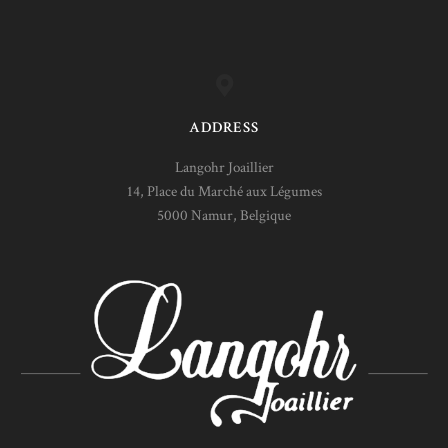
ADDRESS
Langohr Joaillier
14, Place du Marché aux Légumes
5000 Namur, Belgique