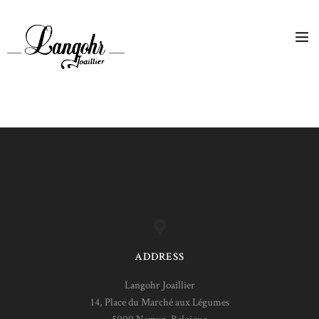
ADDRESS
Langohr Joaillier
14, Place du Marché aux Légumes